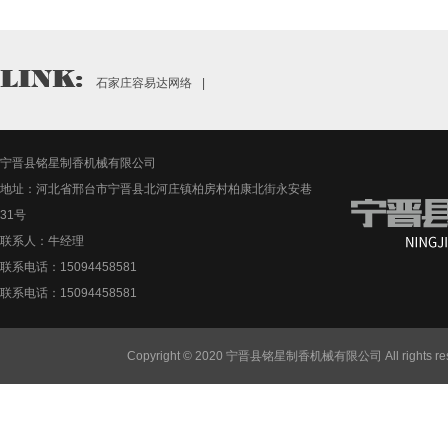
石家庄容易达网络
|
宁晋县铭星制香机械有限公司
地址：河北省邢台市宁晋县北河庄镇柏房村柏康北街永安巷
31号
联系人：牛经理
联系电话：15094458581
联系电话：15094458581
Copyright © 2020 宁晋县铭星制香机械有限公司 All rights re