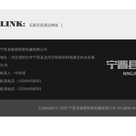
石家庄容易达网络
|
宁晋县铭星制香机械有限公司
地址：河北省邢台市宁晋县北河庄镇柏房村柏康北街永安巷
31号
联系人：牛经理
联系电话：15094458581
联系电话：15094458581
Copyright © 2020 宁晋县铭星制香机械有限公司 All rights re