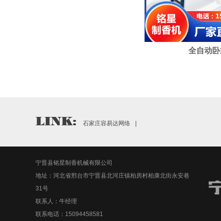
全自动卧
石家庄容易达网络
|
宁晋县铭星制香机械有限公司
地址：河北省邢台市宁晋县北河庄镇柏房村柏康北街永安巷
31号
联系人：牛经理
联系电话：15094458581