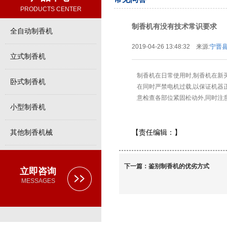
PRODUCTS CENTER
制香机有没有技术常识要求
全自动制香机
2019-04-26 13:48:32 来源:
宁晋
立式制香机
制香机在日常使用时,制香机在新
卧式制香机
在同时严禁电机过载,以保证机器
意检查各部位紧固松动外,同时注
小型制香机
其他制香机械
【责任编辑：
】
下一篇：
鉴别制香机的优劣方式
立即咨询
MESSAGES