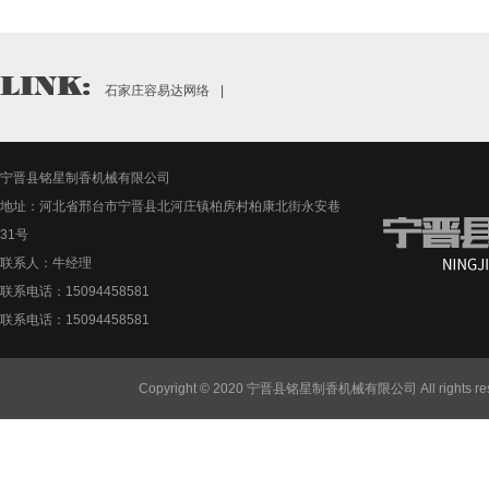
石家庄容易达网络
|
宁晋县铭星制香机械有限公司
地址：河北省邢台市宁晋县北河庄镇柏房村柏康北街永安巷
31号
联系人：牛经理
联系电话：15094458581
联系电话：15094458581
Copyright © 2020 宁晋县铭星制香机械有限公司 All rights re